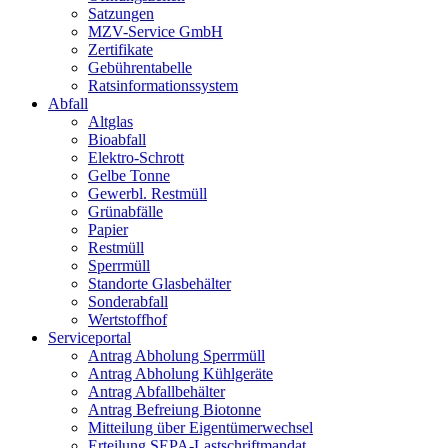
Satzungen
MZV-Service GmbH
Zertifikate
Gebührentabelle
Ratsinformationssystem
Abfall
Altglas
Bioabfall
Elektro-Schrott
Gelbe Tonne
Gewerbl. Restmüll
Grünabfälle
Papier
Restmüll
Sperrmüll
Standorte Glasbehälter
Sonderabfall
Wertstoffhof
Serviceportal
Antrag Abholung Sperrmüll
Antrag Abholung Kühlgeräte
Antrag Abfallbehälter
Antrag Befreiung Biotonne
Mitteilung über Eigentümerwechsel
Erteilung SEPA-Lastschriftmandat