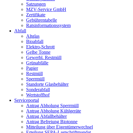
Satzungen
MZV-Service GmbH
Zertifikate
Gebührentabelle
Ratsinformationssystem
Abfall
Altglas
Bioabfall
Elektro-Schrott
Gelbe Tonne
Gewerbl. Restmüll
Grünabfälle
Papier
Restmüll
Sperrmüll
Standorte Glasbehälter
Sonderabfall
Wertstoffhof
Serviceportal
Antrag Abholung Sperrmüll
Antrag Abholung Kühlgeräte
Antrag Abfallbehälter
Antrag Befreiung Biotonne
Mitteilung über Eigentümerwechsel
Erteilung SEPA-Lastschriftmandat