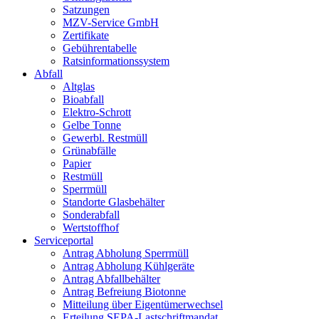
Satzungen
MZV-Service GmbH
Zertifikate
Gebührentabelle
Ratsinformationssystem
Abfall
Altglas
Bioabfall
Elektro-Schrott
Gelbe Tonne
Gewerbl. Restmüll
Grünabfälle
Papier
Restmüll
Sperrmüll
Standorte Glasbehälter
Sonderabfall
Wertstoffhof
Serviceportal
Antrag Abholung Sperrmüll
Antrag Abholung Kühlgeräte
Antrag Abfallbehälter
Antrag Befreiung Biotonne
Mitteilung über Eigentümerwechsel
Erteilung SEPA-Lastschriftmandat