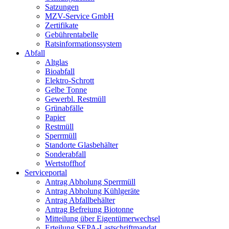
Satzungen
MZV-Service GmbH
Zertifikate
Gebührentabelle
Ratsinformationssystem
Abfall
Altglas
Bioabfall
Elektro-Schrott
Gelbe Tonne
Gewerbl. Restmüll
Grünabfälle
Papier
Restmüll
Sperrmüll
Standorte Glasbehälter
Sonderabfall
Wertstoffhof
Serviceportal
Antrag Abholung Sperrmüll
Antrag Abholung Kühlgeräte
Antrag Abfallbehälter
Antrag Befreiung Biotonne
Mitteilung über Eigentümerwechsel
Erteilung SEPA-Lastschriftmandat