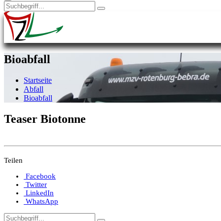
Bioabfall
Startseite
Abfall
Bioabfall
Teaser Biotonne
Teilen
Facebook
Twitter
LinkedIn
WhatsApp